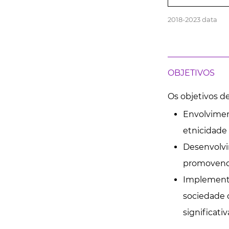
2018-2023 data
OBJETIVOS
Os objetivos d
Envolvimen
etnicidade
Desenvolvim
promovendo 
Implementaç
sociedade c
significativ