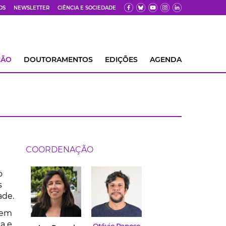
OS
NEWSLETTER
CIÊNCIA E SOCIEDADE
ÇÃO
DOUTORAMENTOS
EDIÇÕES
AGENDA
COORDENAÇÃO
o
s
ade.
bem
ca e