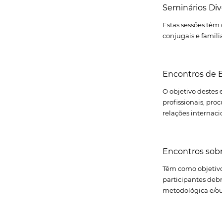
Seminários Di
Estas sessões têm
conjugais e famili
Encontros de E
O objetivo destes 
profissionais, pro
relações internacio
Encontros sobr
Têm como objetivo 
participantes deb
metodológica e/ou 