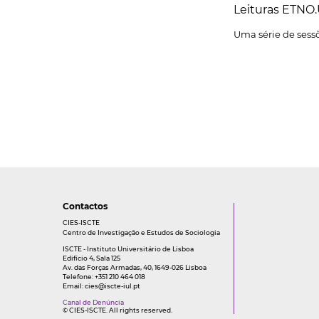
Leituras ETNO
Uma série de sessõ
Contactos
CIES-ISCTE
Centro de Investigação e Estudos de Sociologia
ISCTE - Instituto Universitário de Lisboa
Edifício 4, Sala 125
Av. das Forças Armadas, 40, 1649-026 Lisboa
Telefone: +351 210 464 018
Email:
cies@iscte-iul.pt
Canal de Denúncia
© CIES-ISCTE. All rights reserved.