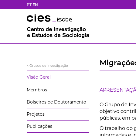
PT
EN
Migrações
< Grupos de investigação
Visão Geral
Membros
APRESENTAÇ
Bolseiros de Doutoramento
O Grupo de Inv
objetivo contri
Projetos
públicas, em pa
Publicações
O trabalho do
informadas e in