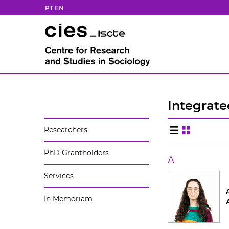
PT
EN
Integrat
Researchers
PhD Grantholders
A
Services
In Memoriam