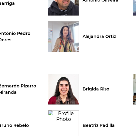
António Oliveira
Barriga
António Pedro
Alejandra Ortiz
Dores
Bernardo Pizarro
Brígida Riso
Miranda
Bruno Rebelo
Beatriz Padilla