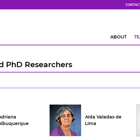
CONTAC
ABOUT
T
ed PhD Researchers
Adriana
Aida Valadas de
Albuquerque
Lima