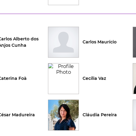
Carlos Alberto dos
Carlos Maurício
Anjos Cunha
Caterina Foà
Cecília Vaz
César Madureira
Cláudia Pereira