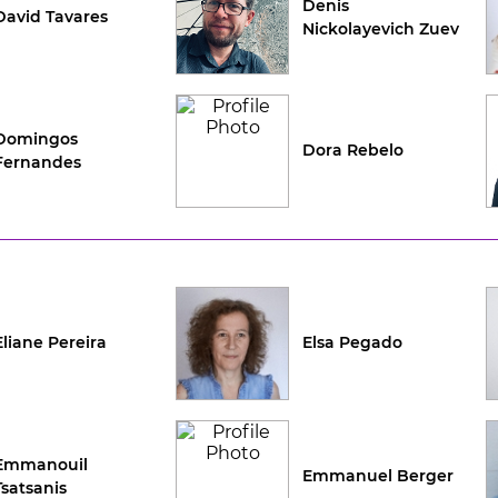
Denis
David Tavares
Nickolayevich Zuev
Domingos
Dora Rebelo
Fernandes
Eliane Pereira
Elsa Pegado
Emmanouil
Emmanuel Berger
Tsatsanis