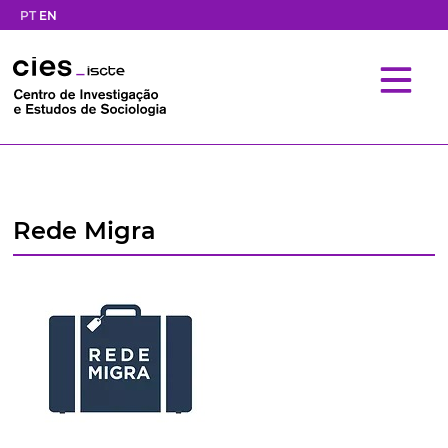
PT
EN
Rede Migra