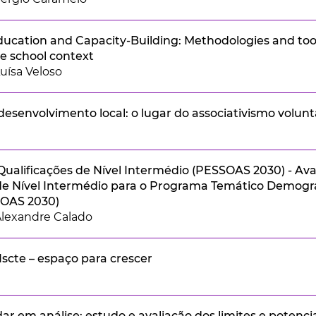
ucation and Capacity-Building: Methodologies and tools
he school context
uísa Veloso
desenvolvimento local: o lugar do associativismo volun
Qualificações de Nível Intermédio (PESSOAS 2030) - Ava
de Nível Intermédio para o Programa Temático Demograf
SOAS 2030)
lexandre Calado
_Iscte – espaço para crescer
ar em análise: estudo e avaliação dos limites e potencia