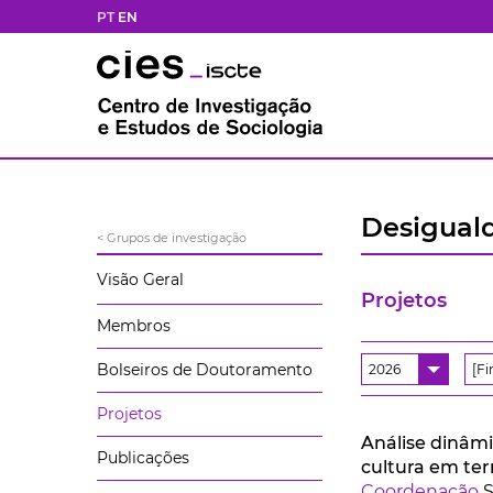
PT
EN
Desiguald
< Grupos de investigação
Visão Geral
Projetos
Membros
Bolseiros de Doutoramento
2026
[F
Projetos
Análise dinâmi
Publicações
cultura em ter
Coordenação
S