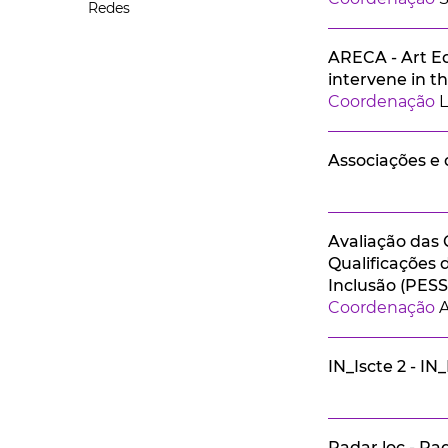
Redes
ARECA - Art Ed
intervene in t
Coordenação
L
Associações e 
Avaliação das 
Qualificações 
Inclusão (PES
Coordenação
A
IN_Iscte 2 - IN
Radar.loc - Rad