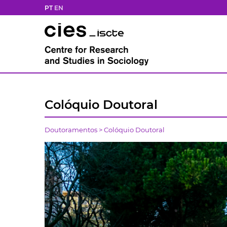
PT
EN
Colóquio Doutoral
Doutoramentos
>
Colóquio Doutoral