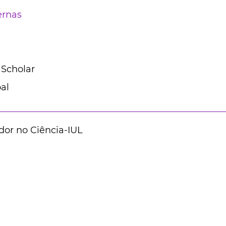
ernas
 Scholar
al
dor no Ciência-IUL