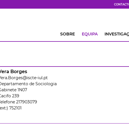
CONTACT
SOBRE
EQUIPA
INVESTIGA
Vera Borges
Vera.Borges@iscte-iul.pt
Departamento de Sociologia
Gabinete 1N07
Cacifo 239
Telefone 217903079
(ext:) 752101