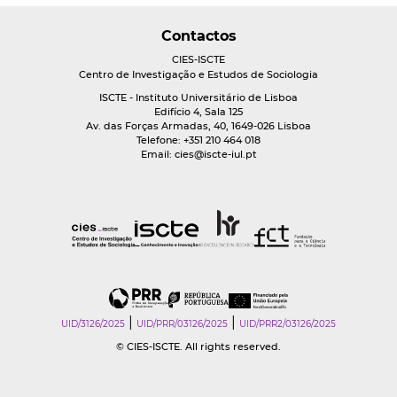
Contactos
CIES-ISCTE
Centro de Investigação e Estudos de Sociologia
ISCTE - Instituto Universitário de Lisboa
Edifício 4, Sala 125
Av. das Forças Armadas, 40, 1649-026 Lisboa
Telefone: +351 210 464 018
Email:
cies@iscte-iul.pt
|
|
UID/3126/2025
UID/PRR/03126/2025
UID/PRR2/03126/2025
© CIES-ISCTE. All rights reserved.