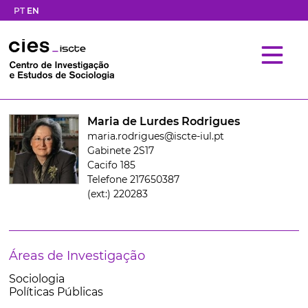
PT
EN
Maria de Lurdes Rodrigues
maria.rodrigues@iscte-iul.pt
Gabinete 2S17
Cacifo 185
Telefone 217650387
(ext:) 220283
Áreas de Investigação
Sociologia
Políticas Públicas