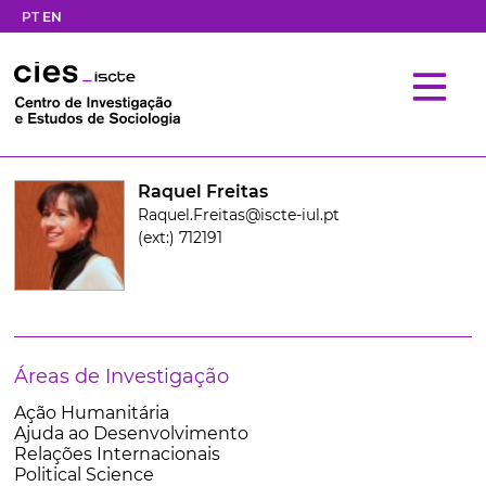
PT
EN
Raquel Freitas
Raquel.Freitas@iscte-iul.pt
(ext:) 712191
Áreas de Investigação
Ação Humanitária
Ajuda ao Desenvolvimento
Relações Internacionais
Political Science