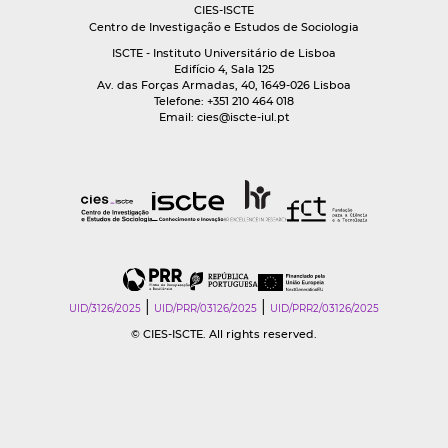
CIES-ISCTE
Centro de Investigação e Estudos de Sociologia
ISCTE - Instituto Universitário de Lisboa
Edifício 4, Sala 125
Av. das Forças Armadas, 40, 1649-026 Lisboa
Telefone: +351 210 464 018
Email:
cies@iscte-iul.pt
|
|
UID/3126/2025
UID/PRR/03126/2025
UID/PRR2/03126/2025
© CIES-ISCTE. All rights reserved.