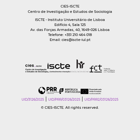
CIES-ISCTE
Centro de Investigação e Estudos de Sociologia
ISCTE - Instituto Universitário de Lisboa
Edifício 4, Sala 125
Av. das Forças Armadas, 40, 1649-026 Lisboa
Telefone: +351 210 464 018
Email:
cies@iscte-iul.pt
|
|
UID/3126/2025
UID/PRR/03126/2025
UID/PRR2/03126/2025
© CIES-ISCTE. All rights reserved.