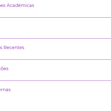
ões Académicas
s Recentes
ções
ernas