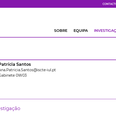
CONTACT
SOBRE
EQUIPA
INVESTIGA
Patrícia Santos
Ana.Patricia.Santos@iscte-iul.pt
Gabinete 0W03
estigação