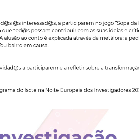
@s @s interessad@s, a participarem no jogo “Sopa da 
a que tod@s possam contribuir com as suas ideias e críti
 alusão ao conto é explicada através da metáfora: a ped
ou bairro em causa.
idad@s a participarem e a refletir sobre a transformaçã
grama do Iscte na Noite Europeia dos Investigadores 20