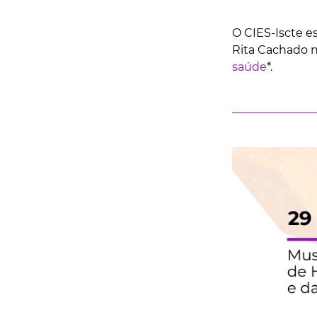
O CIES-Iscte e
Rita Cachado 
saúde
*.